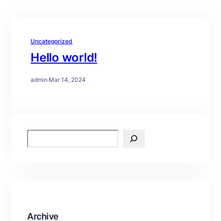
Uncategorized
Hello world!
admin
·
Mar 14, 2024
S
e
a
r
c
h
Archive