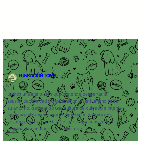
FUNDACIÓN TOMY
Somos una institución que pretende despertar la
sensibilidad de cada organización y ser humano hacia
su entorno, generando una cultura de cuidado e interés
hacia aquellos seres que comparten el planeta con
nosotros, con la finalidad de lograr una convivencia con
armonía. No contamos con albergue.